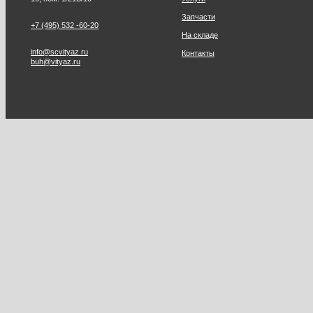
Запчасти
+7 (495) 532 -60-20
На складе
info@scvityaz.ru
Контакты
buh@vityaz.ru