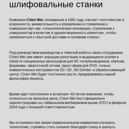
шлифовальные станки
Компания
Chien Wei
, основанная в 1981 году, считает «постоянство в
искренности, внимательность к управлению и стремление к
совершенству» как: «технологические инновации, стремление к
совершенству в качестве и удовлетворенность клиентов», чтобы
приблизиться к «быстрой доставке и нулевому отказу».
Под руководством руководства и тяжелой работы своих сотрудников
Chien Wei уже имеет хорошую репутацию и выдающиеся усилия в
области специальных аксессуаров для ИС-полупроводников, обрезки,
формовки, сверхточной оптики, пресс-форм для DVD, точных
измерительных инструментов 2D / 3D, JIG Grinder. и обрабатывающий
центр. Chien Wei будет постоянно расти, придерживаясь нашей
философии бизнеса.
Время идет постепенно и встречает 40-летие компании, чтобы
оглянуться на прошлые дела, Chien Wei был официально
зарегистрирован на
тайваньском внебиржевом рынке (OTC) в феврале
2004 года с большей ответственностью.
Мы останемся при своем первоначальном намерении улучшить
технологию, стремясь стать сильнее благодаря союзу и шагнуть