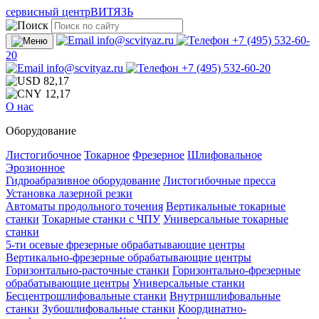
сервисный центр
ВИТЯЗЬ
info@scvityaz.ru
+7 (495) 532-60-
20
info@scvityaz.ru
+7 (495) 532-60-20
82,17
12,17
О нас
Оборудование
Листогибочное
Токарное
Фрезерное
Шлифовальное
Эрозионное
Гидроабразивное оборудование
Листогибочные пресса
Установка лазерной резки
Автоматы продольного точения
Вертикальные токарные
станки
Токарные станки с ЧПУ
Универсальные токарные
станки
5-ти осевые фрезерные обрабатывающие центры
Вертикально-фрезерные обрабатывающие центры
Горизонтально-расточные станки
Горизонтально-фрезерные
обрабатывающие центры
Универсальные станки
Бесцентрошлифовальные станки
Внутришлифовальные
станки
Зубошлифовальные станки
Координатно-