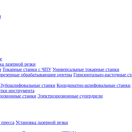
0
е
ка лазерной резки
и
Токарные станки с ЧПУ
Универсальные токарные станки
фрезерные обрабатывающие центры
Горизонтально-расточные с
Зубошлифовальные станки
Координатно-шлифовальные станки
тки инструмента
розионные станки
Электроэрозионные супердрели
 пресса
Установка лазерной резки