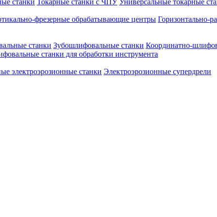
ные станки
Токарные станки с ЧПУ
Универсальные токарные ст
ртикально-фрезерные обрабатывающие центры
Горизонтально-р
альные станки
Зубошлифовальные станки
Координатно-шлифов
фовальные станки для обработки инструмента
ые электроэрозионные станки
Электроэрозионные супердрели