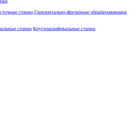
анки
асточные станки
Горизонтально-фрезерные обрабатывающие
альные станки
Круглошлифовальные станки