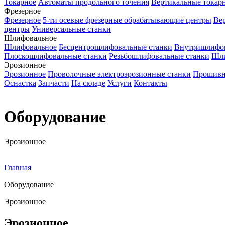
Токарное
Автоматы продольного точения
Вертикальные токар
Фрезерное
Фрезерное
5-ти осевые фрезерные обрабатывающие центры
Ве
центры
Универсальные станки
Шлифовальное
Шлифовальное
Бесцентрошлифовальные станки
Внутришлифов
Плоскошлифовальные станки
Резьбошлифовальные станки
Шли
Эрозионное
Эрозионное
Проволочные электроэрозионные станки
Прошивн
Оснастка
Запчасти
На складе
Услуги
Контакты
Оборудование
Эрозионное
Главная
Оборудование
Эрозионное
Эрозионное