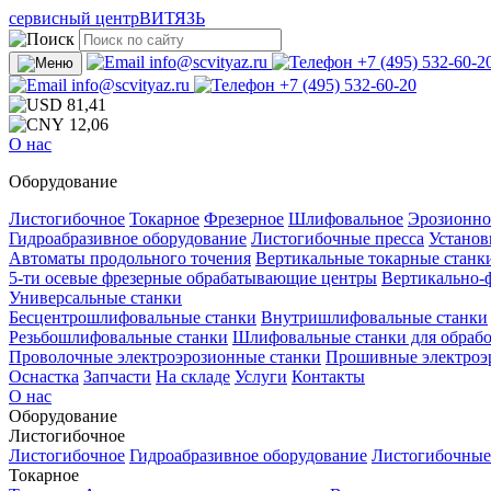
сервисный центр
ВИТЯЗЬ
info@scvityaz.ru
+7 (495) 532-60-2
info@scvityaz.ru
+7 (495) 532-60-20
81,41
12,06
О нас
Оборудование
Листогибочное
Токарное
Фрезерное
Шлифовальное
Эрозионно
Гидроабразивное оборудование
Листогибочные пресса
Установ
Автоматы продольного точения
Вертикальные токарные станк
5-ти осевые фрезерные обрабатывающие центры
Вертикально-
Универсальные станки
Бесцентрошлифовальные станки
Внутришлифовальные станки
Резьбошлифовальные станки
Шлифовальные станки для обрабо
Проволочные электроэрозионные станки
Прошивные электроэ
Оснастка
Запчасти
На складе
Услуги
Контакты
О нас
Оборудование
Листогибочное
Листогибочное
Гидроабразивное оборудование
Листогибочные
Токарное