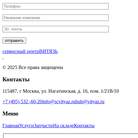
сервисный центр
ВИТЯЗЬ
© 2025 Все права защищены
Контакты
115487, г Москва, ул. Нагатинская, д. 16, пом. 1/21В/10
+7 (495) 532 -60-20
info@scvityaz.ru
buh@vityaz.ru
Меню
Главная
Услуги
Запчасти
На складе
Контакты