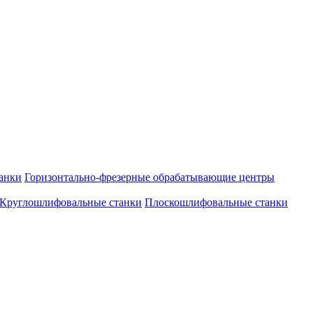
танки
Горизонтально-фрезерные обрабатывающие центры
Круглошлифовальные станки
Плоскошлифовальные станки